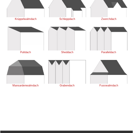
Krüppelwalmdach
Schleppdach
Zwerchdach
Pultdach
Sheddach
Paralleldach
Mansardenwalmdach
Grabendach
Fusswalmdach