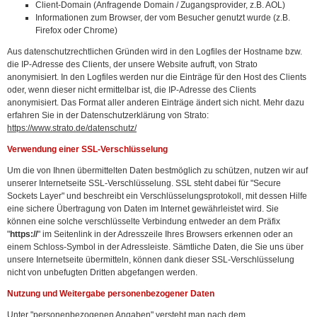
Client-Domain (Anfragende Domain / Zugangsprovider, z.B. AOL)
Informationen zum Browser, der vom Besucher genutzt wurde (z.B.
Firefox oder Chrome)
Aus datenschutzrechtlichen Gründen wird in den Logfiles der Hostname bzw.
die IP-Adresse des Clients, der unsere Website aufruft, von Strato
anonymisiert. In den Logfiles werden nur die Einträge für den Host des Clients
oder, wenn dieser nicht ermittelbar ist, die IP-Adresse des Clients
anonymisiert. Das Format aller anderen Einträge ändert sich nicht. Mehr dazu
erfahren Sie in der Datenschutzerklärung von Strato:
https://www.strato.de/datenschutz/
Verwendung einer SSL-Verschlüsselung
Um die von Ihnen übermittelten Daten bestmöglich zu schützen, nutzen wir auf
unserer Internetseite SSL-Verschlüsselung. SSL steht dabei für "Secure
Sockets Layer" und beschreibt ein Verschlüsselungsprotokoll, mit dessen Hilfe
eine sichere Übertragung von Daten im Internet gewährleistet wird. Sie
können eine solche verschlüsselte Verbindung entweder an dem Präfix
"
https://
" im Seitenlink in der Adresszeile Ihres Browsers erkennen oder an
einem Schloss-Symbol in der Adressleiste. Sämtliche Daten, die Sie uns über
unsere Internetseite übermitteln, können dank dieser SSL-Verschlüsselung
nicht von unbefugten Dritten abgefangen werden.
Nutzung und Weitergabe personenbezogener Daten
Unter "personenbezogenen Angaben" versteht man nach dem